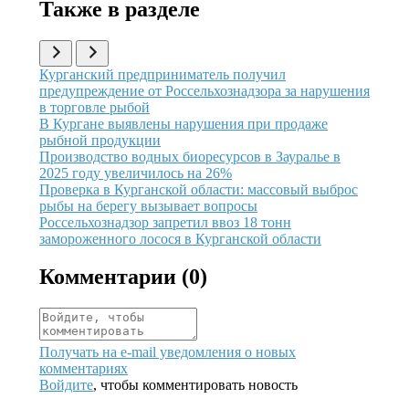
Также в разделе
Иллюстрация новости
Курганский предприниматель получил
предупреждение от Россельхознадзора за нарушения
в торговле рыбой
Иллюстрация новости
В Кургане выявлены нарушения при продаже
рыбной продукции
Иллюстрация новости
Производство водных биоресурсов в Зауралье в
2025 году увеличилось на 26%
Иллюстрация новости
Проверка в Курганской области: массовый выброс
рыбы на берегу вызывает вопросы
Иллюстрация новости
Россельхознадзор запретил ввоз 18 тонн
замороженного лосося в Курганской области
Комментарии (
0
)
Получать на e‑mail уведомления о новых
комментариях
Войдите
, чтобы комментировать новость