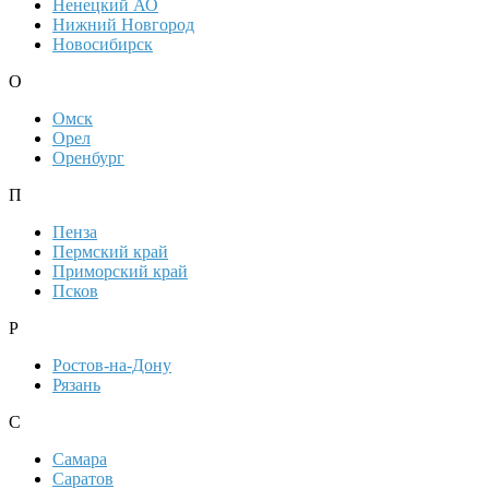
Ненецкий АО
Нижний Новгород
Новосибирск
О
Омск
Орел
Оренбург
П
Пенза
Пермский край
Приморский край
Псков
Р
Ростов-на-Дону
Рязань
С
Самара
Саратов