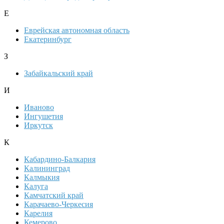
Е
Еврейская автономная область
Екатеринбург
З
Забайкальский край
И
Иваново
Ингушетия
Иркутск
К
Кабардино-Балкария
Калининград
Калмыкия
Калуга
Камчатский край
Карачаево-Черкесия
Карелия
Кемерово