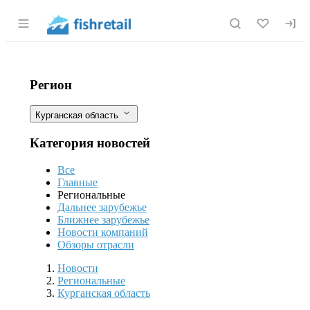
Раздел навигации по сайту fishretail.r
Россельхознадзор проконтролировал
Фильтры
Регион
Курганская область
Категория новостей
Все
Главные
Региональные
Дальнее зарубежье
Ближнее зарубежье
Новости компаний
Обзоры отрасли
Новости
Разделы
Новости
Региональные
Курганская область