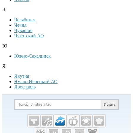
Ч
Челябинск
Чечня
Чувашия
Чукотский АО
Ю
Южно-Сахалинск
Я
Якутия
Ямало-Ненецкий АО
Ярославль
Дополнительная информация
Поиск по сайту и ссылк
Искать
Cсылки на полезные проекты
Fishretail.ru —