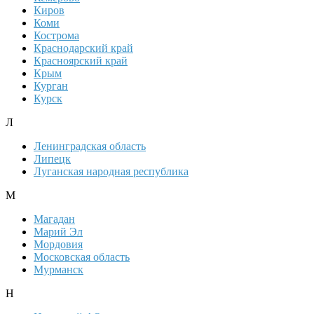
Киров
Коми
Кострома
Краснодарский край
Красноярский край
Крым
Курган
Курск
Л
Ленинградская область
Липецк
Луганская народная республика
М
Магадан
Марий Эл
Мордовия
Московская область
Мурманск
Н