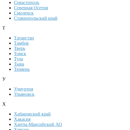
Севастополь
Северная Осетия
Смоленск
Ставропольский край
Т
Татарстан
Тамбов
Тверь
Томск
Тула
Тыва
Тюмень
У
Удмуртия
Ульяновск
Х
Хабаровский край
Хакасия
Ханты-Мансийский АО
Херсон