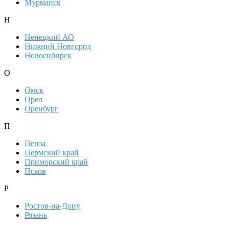
Мурманск
Н
Ненецкий АО
Нижний Новгород
Новосибирск
О
Омск
Орел
Оренбург
П
Пенза
Пермский край
Приморский край
Псков
Р
Ростов-на-Дону
Рязань