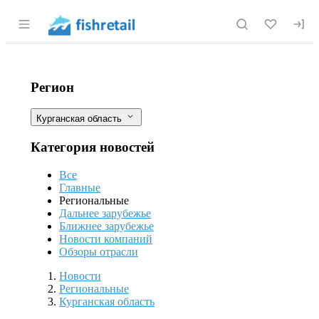
Раздел навигации по сайту fishretail.r
Курганская область: В озеро Песко
Фильтры
Регион
Курганская область
Категория новостей
Все
Главные
Региональные
Дальнее зарубежье
Ближнее зарубежье
Новости компаний
Обзоры отрасли
Новости
Разделы
Новости
Региональные
Курганская область