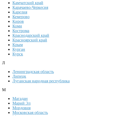
Камчатский край
Карачаево-Черкесия
Карелия
Кемерово
Киров
Коми
Кострома
Краснодарский край
Красноярский край
Крым
Курган
Курск
Л
Ленинградская область
Липецк
Луганская народная республика
М
Магадан
Марий Эл
Мордовия
Московская область