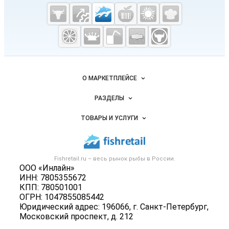
Cсылки на полезные проекты
Fishretail.ru —
рыба,
морепродукты
Важные разделы и контакты
Навигация по сайту
О МАРКЕТПЛЕЙСЕ
Новости Fishretail.ru
РАЗДЕЛЫ
Услуги и цены
Объявления
ТОВАРЫ И УСЛУГИ
Размещение рекламы
Каталог компаний
Рыбные снеки
Публичная оферта
Новости рынка
Рыба
Контактная информация
Форум
Fishretail.ru – весь
рынок рыбы
в России.
Икра
Политика обработки персональных данных
ООО «Инлайн»
Бренды
Морепродукты
ИНН: 7805355672
Для СМИ
Мониторинг
КПП: 780501001
Рыбопосадочный материал
ОГРН: 1047855085442
Вакансии
Полуфабрикаты
Юридический адрес: 196066, г. Санкт-Петербург,
Блог
Московский проспект, д. 212
Консервы