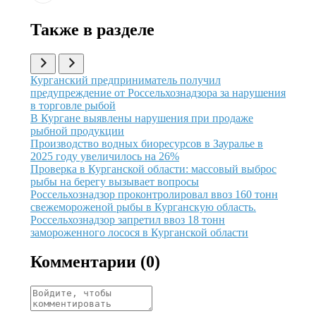
Также в разделе
Иллюстрация новости
Курганский предприниматель получил
предупреждение от Россельхознадзора за нарушения
в торговле рыбой
Иллюстрация новости
В Кургане выявлены нарушения при продаже
рыбной продукции
Иллюстрация новости
Производство водных биоресурсов в Зауралье в
2025 году увеличилось на 26%
Иллюстрация новости
Проверка в Курганской области: массовый выброс
рыбы на берегу вызывает вопросы
Иллюстрация новости
Россельхознадзор проконтролировал ввоз 160 тонн
свежемороженой рыбы в Курганскую область.
Иллюстрация новости
Россельхознадзор запретил ввоз 18 тонн
замороженного лосося в Курганской области
Комментарии (
0
)