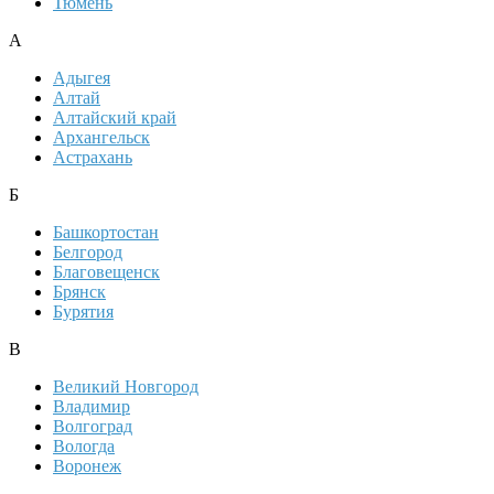
Тюмень
А
Адыгея
Алтай
Алтайский край
Архангельск
Астрахань
Б
Башкортостан
Белгород
Благовещенск
Брянск
Бурятия
В
Великий Новгород
Владимир
Волгоград
Вологда
Воронеж