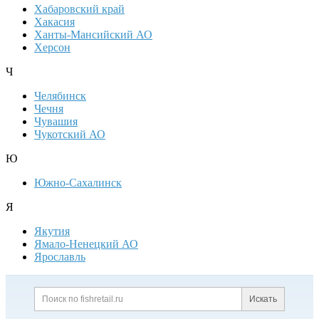
Хабаровский край
Хакасия
Ханты-Мансийский АО
Херсон
Ч
Челябинск
Чечня
Чувашия
Чукотский АО
Ю
Южно-Сахалинск
Я
Якутия
Ямало-Ненецкий АО
Ярославль
Дополнительная информация
Поиск по сайту и ссылк
Искать