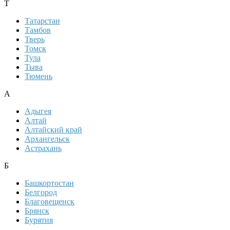
Т
Татарстан
Тамбов
Тверь
Томск
Тула
Тыва
Тюмень
А
Адыгея
Алтай
Алтайский край
Архангельск
Астрахань
Б
Башкортостан
Белгород
Благовещенск
Брянск
Бурятия