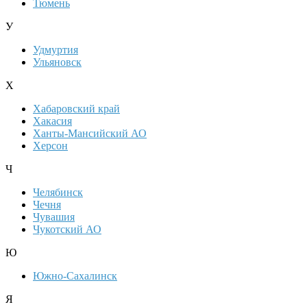
Тюмень
У
Удмуртия
Ульяновск
Х
Хабаровский край
Хакасия
Ханты-Мансийский АО
Херсон
Ч
Челябинск
Чечня
Чувашия
Чукотский АО
Ю
Южно-Сахалинск
Я