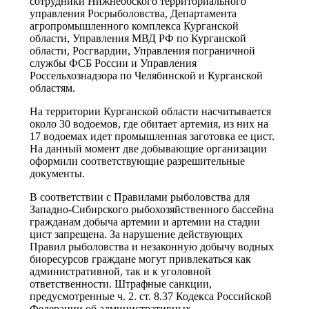
сотрудники Нижнеобского территориального
управления Росрыболовства, Департамента
агропромышленного комплекса Курганской
области, Управления МВД РФ по Курганской
области, Росгвардии, Управления пограничной
службы ФСБ России и Управления
Россельхознадзора по Челябинской и Курганской
областям.
На территории Курганской области насчитывается
около 30 водоемов, где обитает артемия, из них на
17 водоемах идет промышленная заготовка ее цист.
На данный момент две добывающие организации
оформили соответствующие разрешительные
документы.
В соответствии с Правилами рыболовства для
Западно-Сибирского рыбохозяйственного бассейна
гражданам добыча артемии и артемии на стадии
цист запрещена. За нарушение действующих
Правил рыболовства и незаконную добычу водных
биоресурсов граждане могут привлекаться как
административной, так и к уголовной
ответственности. Штрафные санкции,
предусмотренные ч. 2. ст. 8.37 Кодекса Российской
Федерации об административных