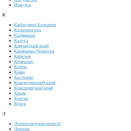
Иркутск
К
Кабардино-Балкария
Калининград
Калмыкия
Калуга
Камчатский край
Карачаево-Черкесия
Карелия
Кемерово
Киров
Коми
Кострома
Краснодарский край
Красноярский край
Крым
Курган
Курск
Л
Ленинградская область
Липецк