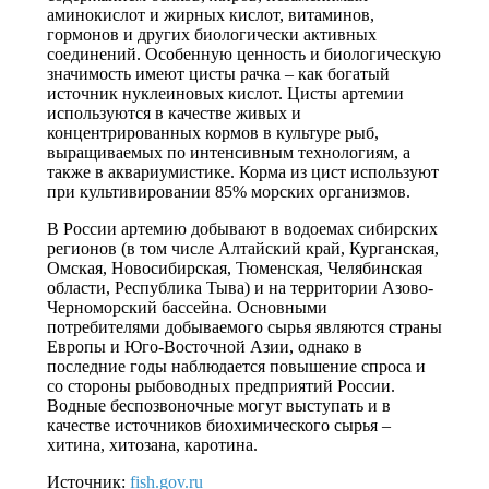
аминокислот и жирных кислот, витаминов,
гормонов и других биологически активных
соединений. Особенную ценность и биологическую
значимость имеют цисты рачка – как богатый
источник нуклеиновых кислот. Цисты артемии
используются в качестве живых и
концентрированных кормов в культуре рыб,
выращиваемых по интенсивным технологиям, а
также в аквариумистике. Корма из цист используют
при культивировании 85% морских организмов.
В России артемию добывают в водоемах сибирских
регионов (в том числе Алтайский край, Курганская,
Омская, Новосибирская, Тюменская, Челябинская
области, Республика Тыва) и на территории Азово-
Черноморский бассейна. Основными
потребителями добываемого сырья являются страны
Европы и Юго-Восточной Азии, однако в
последние годы наблюдается повышение спроса и
со стороны рыбоводных предприятий России.
Водные беспозвоночные могут выступать и в
качестве источников биохимического сырья –
хитина, хитозана, каротина.
Источник:
fish.gov.ru