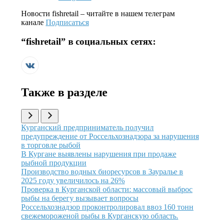
Новости
fishretail
– читайте в нашем телеграм
канале
Подписаться
“
fishretail
” в социальных сетях:
Также в разделе
Иллюстрация новости
Курганский предприниматель получил
предупреждение от Россельхознадзора за нарушения
в торговле рыбой
Иллюстрация новости
В Кургане выявлены нарушения при продаже
рыбной продукции
Иллюстрация новости
Производство водных биоресурсов в Зауралье в
2025 году увеличилось на 26%
Иллюстрация новости
Проверка в Курганской области: массовый выброс
рыбы на берегу вызывает вопросы
Иллюстрация новости
Россельхознадзор проконтролировал ввоз 160 тонн
свежемороженой рыбы в Курганскую область.