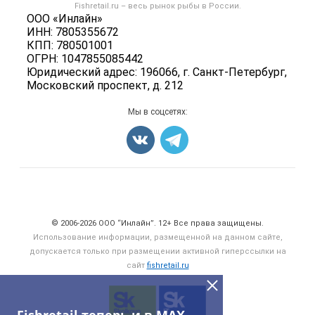
Форум
Fishretail.ru – весь
рынок рыбы
в России.
Икра
Политика обработки персональных данных
ООО «Инлайн»
Бренды
Морепродукты
ИНН: 7805355672
Для СМИ
Мониторинг
КПП: 780501001
Рыбопосадочный материал
ОГРН: 1047855085442
Вакансии
Полуфабрикаты
Юридический адрес: 196066, г. Санкт-Петербург,
Блог
Московский проспект, д. 212
Консервы
Добавить объявление
Мы в соцсетях:
Карта объявлений
Счетчики, авторское право, логотипы
© 2006‑2026 ООО “Инлайн”. 12+ Все права защищены.
Использование информации, размещенной на данном сайте,
допускается только при размещении активной гиперссылки на
сайт
fishretail.ru