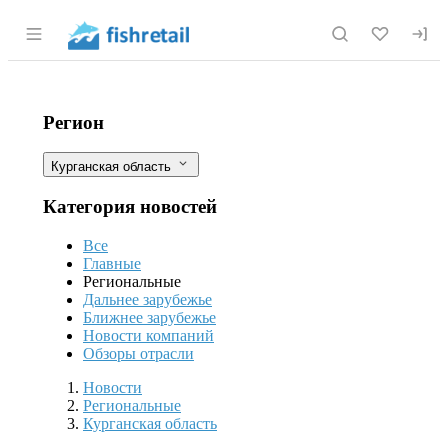
Раздел навигации по сайту fishretail.r
Остановить браконьеров: в Заураль
Фильтры
Регион
Курганская область
Категория новостей
Все
Главные
Региональные
Дальнее зарубежье
Ближнее зарубежье
Новости компаний
Обзоры отрасли
Новости
Разделы
Новости
Региональные
Курганская область